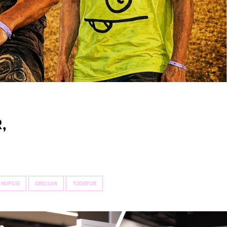
,
NUPS3E
ORELSAN
TODIEFOR