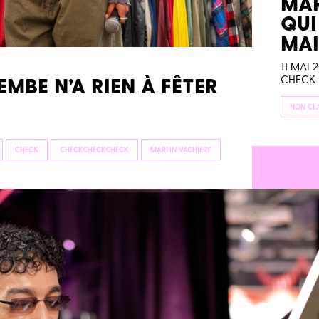
MAR
QUI
MAI
11 MAI 
CHECK
EMBE N’A RIEN À FÊTER
NON CL
CHECK
CHECKCHECKCHECK
MARTIN VACHIERY