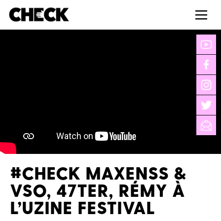
#CHECK MAXENSS &
VSO, 47TER, RÉMY À
L’UZINE FESTIVAL