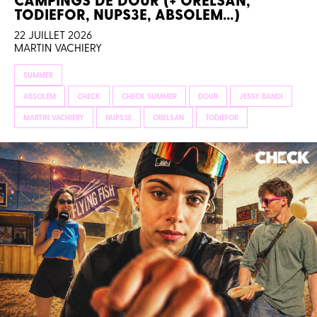
TODIEFOR, NUPS3E, ABSOLEM…)
22 JUILLET 2026
MARTIN VACHIERY
SUMMER
ABSOLEM
CHECK
CHECK SUMMER
DOUR
JESSY BANDI
MARTIN VACHIERY
NUPS3E
ORELSAN
TODIEFOR