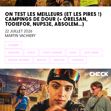
ON TEST LES MEILLEURS (ET LES PIRES !)
CAMPINGS DE DOUR (+ ORELSAN,
TODIEFOR, NUPS3E, ABSOLEM…)
22 JUILLET 2026
MARTIN VACHIERY
SUMMER
ABSOLEM
CHECK
CHECK SUMMER
DOUR
JESSY BANDI
MARTIN VACHIERY
NUPS3E
ORELSAN
TODIEFOR