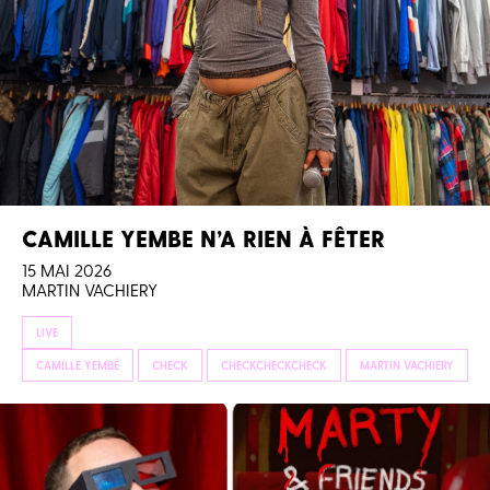
CAMILLE YEMBE N’A RIEN À FÊTER
15 MAI 2026
MARTIN VACHIERY
LIVE
CAMILLE YEMBÉ
CHECK
CHECKCHECKCHECK
MARTIN VACHIERY