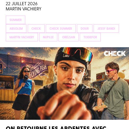
22 JUILLET 2026
MARTIN VACHIERY
SUMMER
ABSOLEM
CHECK
CHECK SUMMER
DOUR
JESSY BANDI
MARTIN VACHIERY
NUPS3E
ORELSAN
TODIEFOR
ON RETOURNE LES ARDENTES AVEC