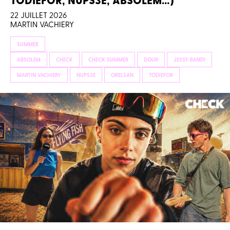
22 JUILLET 2026
MARTIN VACHIERY
SUMMER
ABSOLEM
CHECK
CHECK SUMMER
DOUR
JESSY BANDI
MARTIN VACHIERY
NUPS3E
ORELSAN
TODIEFOR