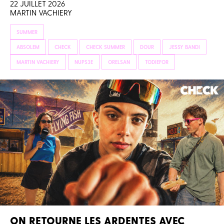
22 JUILLET 2026
MARTIN VACHIERY
SUMMER
ABSOLEM
CHECK
CHECK SUMMER
DOUR
JESSY BANDI
MARTIN VACHIERY
NUPS3E
ORELSAN
TODIEFOR
ON RETOURNE LES ARDENTES AVEC