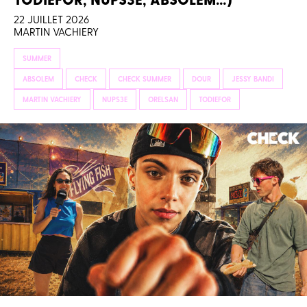
22 JUILLET 2026
MARTIN VACHIERY
SUMMER
ABSOLEM
CHECK
CHECK SUMMER
DOUR
JESSY BANDI
MARTIN VACHIERY
NUPS3E
ORELSAN
TODIEFOR