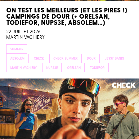
ON TEST LES MEILLEURS (ET LES PIRES !)
CAMPINGS DE DOUR (+ ORELSAN,
TODIEFOR, NUPS3E, ABSOLEM…)
22 JUILLET 2026
MARTIN VACHIERY
SUMMER
ABSOLEM
CHECK
CHECK SUMMER
DOUR
JESSY BANDI
MARTIN VACHIERY
NUPS3E
ORELSAN
TODIEFOR