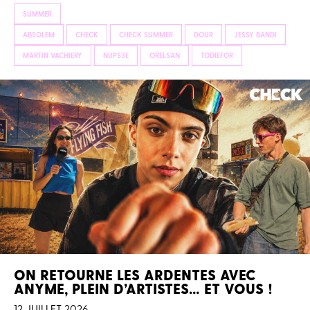
SUMMER
ABSOLEM
CHECK
CHECK SUMMER
DOUR
JESSY BANDI
MARTIN VACHIERY
NUPS3E
ORELSAN
TODIEFOR
ON RETOURNE LES ARDENTES AVEC
ANYME, PLEIN D’ARTISTES… ET VOUS !
12 JUILLET 2026