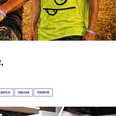
,
NUPS3E
ORELSAN
TODIEFOR