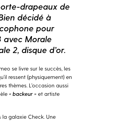
 porte-drapeaux de
Bien décidé à
ancophone pour
18 avec Morale
le 2, disque d’or.
meo se livre sur le succès, les
u’il ressent (physiquement) en
tres thèmes. L’occasion aussi
dèle
« backeur »
et artiste
 la galaxie Check. Une