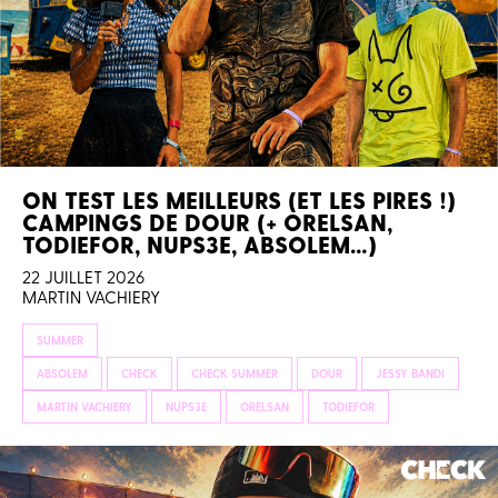
ON TEST LES MEILLEURS (ET LES PIRES !)
CAMPINGS DE DOUR (+ ORELSAN,
TODIEFOR, NUPS3E, ABSOLEM…)
22 JUILLET 2026
MARTIN VACHIERY
SUMMER
ABSOLEM
CHECK
CHECK SUMMER
DOUR
JESSY BANDI
MARTIN VACHIERY
NUPS3E
ORELSAN
TODIEFOR