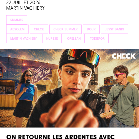
22 JUILLET 2026
MARTIN VACHIERY
SUMMER
ABSOLEM
CHECK
CHECK SUMMER
DOUR
JESSY BANDI
MARTIN VACHIERY
NUPS3E
ORELSAN
TODIEFOR
ON RETOURNE LES ARDENTES AVEC