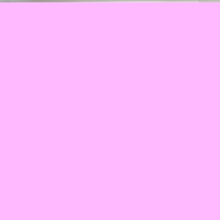
CAMILLE YEMBE N’A RIEN À FÊTER
15 MAI 2026
MARTIN VACHIERY