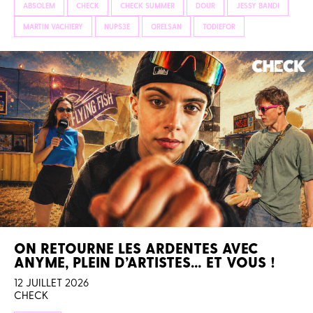
ABSOLEM
CHECK
CHECK SUMMER
DOUR
JESSY BANDI
MARTIN VACHIERY
NUPS3E
ORELSAN
TODIEFOR
ON RETOURNE LES ARDENTES AVEC
ANYME, PLEIN D’ARTISTES… ET VOUS !
12 JUILLET 2026
CHECK