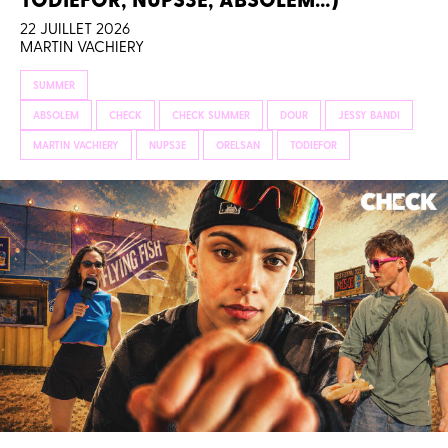
22 JUILLET 2026
MARTIN VACHIERY
SUMMER
ABSOLEM
CHECK
CHECK SUMMER
DOUR
JESSY BANDI
MARTIN VACHIERY
NUPS3E
ORELSAN
TODIEFOR