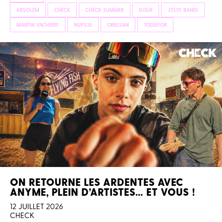
ABSOLEM
CHECK
CHECK SUMMER
DOUR
JESSY BANDI
MARTIN VACHIERY
NUPS3E
ORELSAN
TODIEFOR
ON RETOURNE LES ARDENTES AVEC
ANYME, PLEIN D’ARTISTES… ET VOUS !
12 JUILLET 2026
CHECK