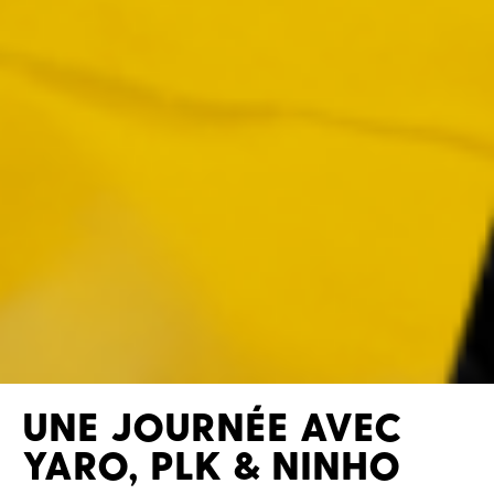
UNE JOURNÉE AVEC
YARO, PLK & NINHO