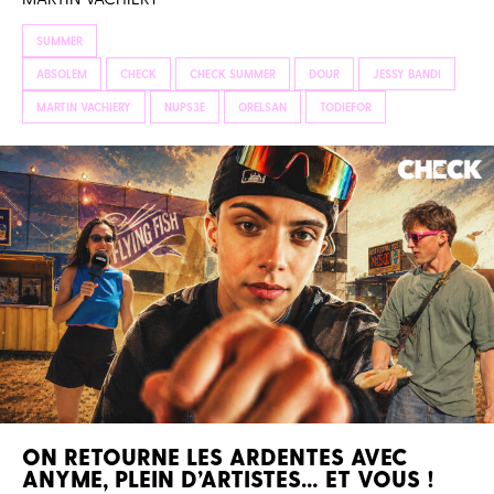
SUMMER
ABSOLEM
CHECK
CHECK SUMMER
DOUR
JESSY BANDI
MARTIN VACHIERY
NUPS3E
ORELSAN
TODIEFOR
ON RETOURNE LES ARDENTES AVEC
ANYME, PLEIN D’ARTISTES… ET VOUS !