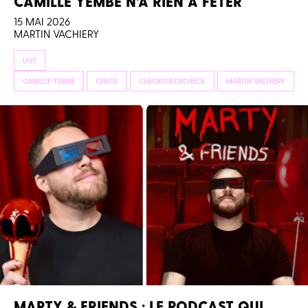
CAMILLE YEMBE N’A RIEN À FÊTER
15 MAI 2026
MARTIN VACHIERY
LIVE
CAMILLE YEMBÉ
CHECK
CHECKCHECKCHECK
MARTIN VACHIERY
MARTY & FRIENDS : LE PODCAST QUI