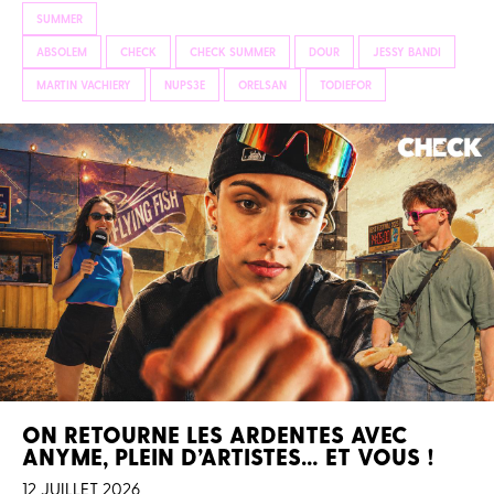
SUMMER
ABSOLEM
CHECK
CHECK SUMMER
DOUR
JESSY BANDI
MARTIN VACHIERY
NUPS3E
ORELSAN
TODIEFOR
ON RETOURNE LES ARDENTES AVEC
ANYME, PLEIN D’ARTISTES… ET VOUS !
12 JUILLET 2026