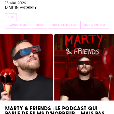
15 MAI 2026
MARTIN VACHIERY
LIVE
CAMILLE YEMBÉ
CHECK
CHECKCHECKCHECK
MARTIN VACHIERY
MARTY & FRIENDS : LE PODCAST QUI
PARLE DE FILMS D’HORREUR… MAIS PAS