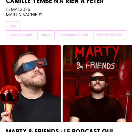
CAMILLE YEMBE N’A RIEN À FÊTER
15 MAI 2026
MARTIN VACHIERY
LIVE
CAMILLE YEMBÉ
CHECK
CHECKCHECKCHECK
MARTIN VACHIERY
MARTY & FRIENDS : LE PODCAST QUI