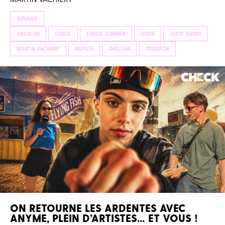
SUMMER
ABSOLEM
CHECK
CHECK SUMMER
DOUR
JESSY BANDI
MARTIN VACHIERY
NUPS3E
ORELSAN
TODIEFOR
ON RETOURNE LES ARDENTES AVEC
ANYME, PLEIN D’ARTISTES… ET VOUS !