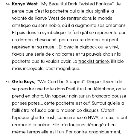
Kanye West
, “My Beautiful Dark Twisted Fantasy”: Je
pense que c’est la pochette qui a le plus signifié la
volonté de Kanye West de rentrer dans le monde
artistique au sens noble, où il a augmenté ses ambitions.
Et puis dans la symbolique, le fait qu’il se représente par
un démon, chevauché par un autre démon, qui peut
représenter sa muse… Et avec le digipack ou le vinyl,
t’avais une série de cinq cartes et tu pouvais choisir la
pochette que tu voulais avoir. La
tracklist arrière
, illisible
mais incroyable, c’est magnifique.
Geto Boys
, “We Can’t be Stopped”: Dingue. Il vient de
se prendre une balle dans l’oeil, il est au téléphone, on le
prend en photo. Un rappeur nain sur un brancard poussé
par ses potes… cette pochette est ouf. Surtout qu’elle a
failli être refusée par la maison de disques. C’était
l’époque ghetto trash, concurrence à NWA, et eux, ils ont
remporté la palme. Elle m’a toujours dérangé et en
même temps elle est fun. Par contre, graphiquement,