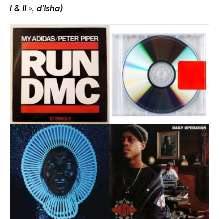
I & II », d’Isha)